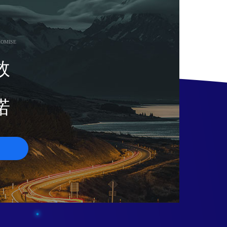
ROMISE
效
诺
们