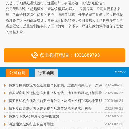
其然，于细微处谨慎践行，注重细节，有诺必达，则“诚”可至“信”。
公司管理理念：超越标准，精益求精,尽心尽力，尽善尽美。公司重视服务质
量，为能给顾客提供优质的服务，培养了认真、仔细的员工队伍，经过现代物
流理论与运营的高级培训，具备优良团队精神，公司高层人士均具有多年管理
货运经验，质量控制落实到了工作的每一个环节，严谨细致的操作确保了货物
的运输安全。
点击拨打电话：4001889793
More>>
公司新闻
行业新闻
俄罗斯白关物流怎么走更稳？从报关、运输到清关细节一次讲
2026-06-26
清楚
俄罗斯密封胶运输怎么安排？从包装、清关到线路选择都要看
2026-06-25
清楚
莫斯科矿机专线发货前要准备什么？从清关资料到落地派送都
2026-06-24
不能马虎
俄罗斯白关陆运怎么走更稳？从发货到清关的实用科普
2026-06-22
俄罗斯专线-哈萨克专线-中国鑫盛
2023-02-20
海运物流服务行业安全可靠性
2023-02-20